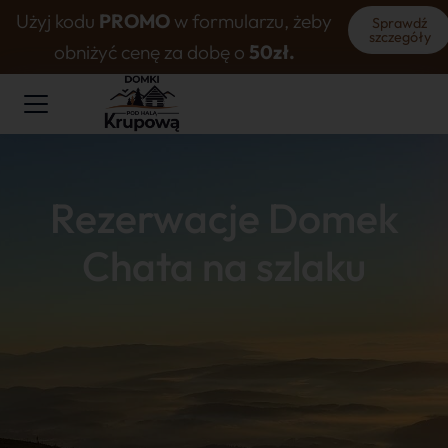
Użyj kodu
PROMO
w formularzu, żeby
Sprawdź
szczegóły
obniżyć cenę za dobę o
50zł.
Rezerwacje Domek
Chata na szlaku