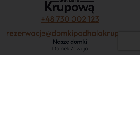
+48 730 002 123
rezerwacje@domkipodhalakrupowa.p
Nasze domki
Domek Zawoja
Chata na szlaku
Tiny house w lesie
Tiny nad potokiem
Domek Hala Krupowa
Domek Stasinka
Domek Babia Góra
Domek Psia Dolina