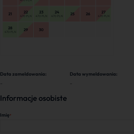
470 PLN
22
23
24
27
21
25
26
470 PLN
470 PLN
470 PLN
470 PLN
28
29
30
470 PLN
Data zameldowania:
Data wymeldowania:
-
-
Informacje osobiste
Imię
*