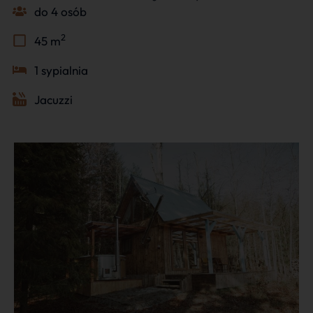
do 4 osób
2
45 m
1 sypialnia
Jacuzzi